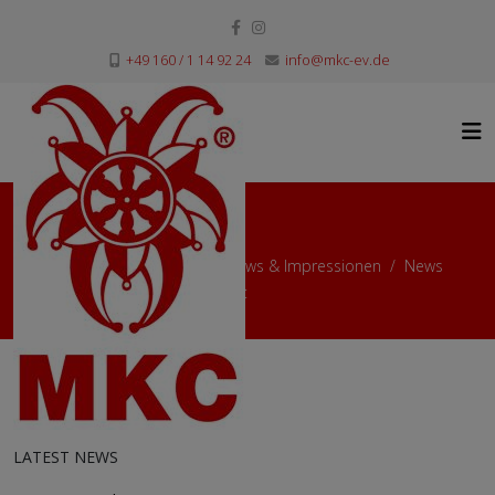
+49 160 / 1 14 92 24
info@mkc-ev.de
News
Aktuelle Seite:
Startseite
News & Impressionen
News
Sind die Lichter angezündet
LATEST NEWS