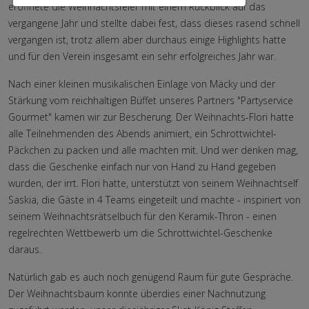
eröffnete die Weihnachtsfeier mit einem Rückblick auf das
vergangene Jahr und stellte dabei fest, dass dieses rasend schnell
vergangen ist, trotz allem aber durchaus einige Highlights hatte
und für den Verein insgesamt ein sehr erfolgreiches Jahr war.
Nach einer kleinen musikalischen Einlage von Mäcky und der
Stärkung vom reichhaltigen Büffet unseres Partners "Partyservice
Gourmet" kamen wir zur Bescherung. Der Weihnachts-Flori hatte
alle Teilnehmenden des Abends animiert, ein Schrottwichtel-
Päckchen zu packen und alle machten mit. Und wer denken mag,
dass die Geschenke einfach nur von Hand zu Hand gegeben
wurden, der irrt. Flori hatte, unterstützt von seinem Weihnachtself
Saskia, die Gäste in 4 Teams eingeteilt und machte - inspiriert von
seinem Weihnachtsrätselbuch für den Keramik-Thron - einen
regelrechten Wettbewerb um die Schrottwichtel-Geschenke
daraus.
Natürlich gab es auch noch genügend Raum für gute Gespräche.
Der Weihnachtsbaum konnte überdies einer Nachnutzung