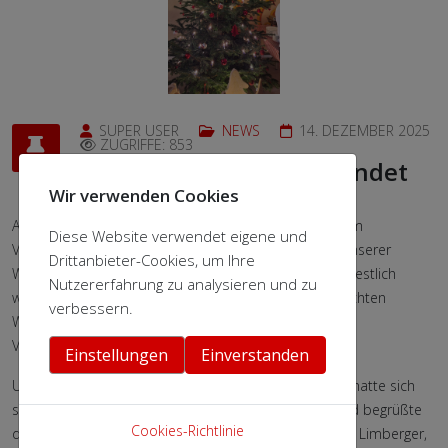
SUPER USER
NEWS
14. DEZEMBER 2025
ZUGRIFFE: 853
Sind die Lichter angezündet
Wir verwenden Cookies
Am gestrigen Abend fanden wir Narren uns in unserem
Diese Website verwendet eigene und
Vereinsheim ein, um das Jahr 2025 gemeinsam mit unserer
Drittanbieter-Cookies, um Ihre
Weihnachtsfeier ausklingen zu lassen. Der Raum war festlich
Nutzererfahrung zu analysieren und zu
weihnachtlich geschmückt, nicht zuletzt dank eines echten
verbessern.
Weihnachtsbaumes, der uns freundlicherweise von
Veranstaltungscaterer Ingo Fensch gestiftet wurde.
Einstellungen
Einverstanden
Unser diesjähriger Weihnachtsminister Florian Sliwka hatte sich
selbst den weißen Rauschebart "wachsen" lassen und begrüßte
Cookies-Richtlinie
die Gäste als Weihnachtsmann. Unser Präsi, Dr. Frank Limberger,