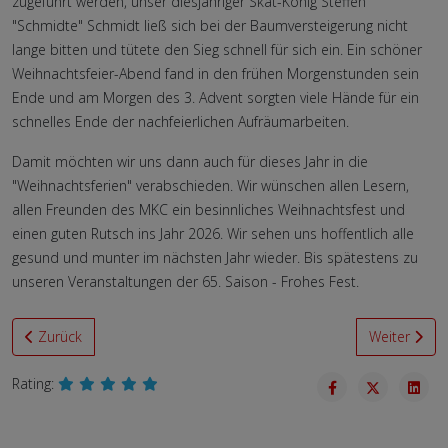
zugeführt werden, unser diesjähriger Skat-König Steffen
"Schmidte" Schmidt ließ sich bei der Baumversteigerung nicht
lange bitten und tütete den Sieg schnell für sich ein. Ein schöner
Weihnachtsfeier-Abend fand in den frühen Morgenstunden sein
Ende und am Morgen des 3. Advent sorgten viele Hände für ein
schnelles Ende der nachfeierlichen Aufräumarbeiten.
Damit möchten wir uns dann auch für dieses Jahr in die
"Weihnachtsferien" verabschieden. Wir wünschen allen Lesern,
allen Freunden des MKC ein besinnliches Weihnachtsfest und
einen guten Rutsch ins Jahr 2026. Wir sehen uns hoffentlich alle
gesund und munter im nächsten Jahr wieder. Bis spätestens zu
unseren Veranstaltungen der 65. Saison - Frohes Fest.
Vorheriger Beitrag: Die Welt steht einfach still
Nächster Bei
Zurück
Weiter
Rating: