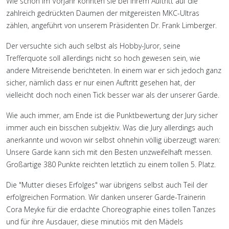
Wie schon im Vorjahr konnten sie bei ihrem Auftritt auf die
zahlreich gedrückten Daumen der mitgereisten MKC-Ultras
zählen, angeführt von unserem Präsidenten Dr. Frank Limberger.
Der versuchte sich auch selbst als Hobby-Juror, seine
Trefferquote soll allerdings nicht so hoch gewesen sein, wie
andere Mitreisende berichteten. In einem war er sich jedoch ganz
sicher, nämlich dass er nur einen Auftritt gesehen hat, der
vielleicht doch noch einen Tick besser war als der unserer Garde.
Wie auch immer, am Ende ist die Punktbewertung der Jury sicher
immer auch ein bisschen subjektiv. Was die Jury allerdings auch
anerkannte und wovon wir selbst ohnehin völlig überzeugt waren:
Unsere Garde kann sich mit den Besten unzweifelhaft messen.
Großartige 380 Punkte reichten letztlich zu einem tollen 5. Platz.
Die "Mutter dieses Erfolges" war übrigens selbst auch Teil der
erfolgreichen Formation. Wir danken unserer Garde-Trainerin
Cora Meyke für die erdachte Choreographie eines tollen Tanzes
und für ihre Ausdauer, diese minutiös mit den Mädels