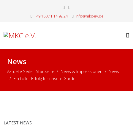
+49 160 / 1 14 92 24
info@mkc-ev.de
News
Aktuelle Seite:
Startseite
News & Impressionen
News
Ein toller Erfolg für unsere Garde
LATEST NEWS