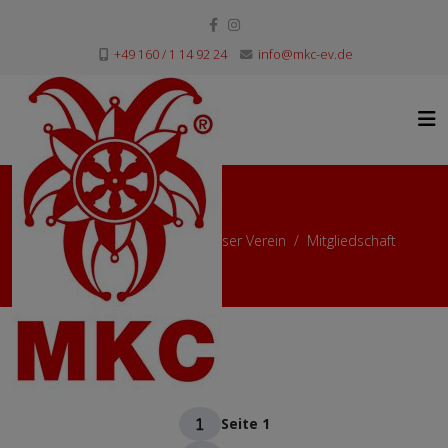
+49 160 / 1 14 92 24
info@mkc-ev.de
Mitglied werden
Aktuelle Seite:
Startseite
Unser Verein
Mitgliedschaft
Mitglied werden
Seite 1